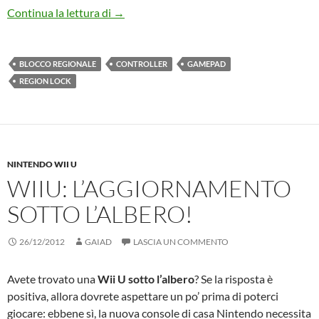
Wii U: anche il gamepad è region locked
Continua la lettura di
→
BLOCCO REGIONALE
CONTROLLER
GAMEPAD
REGION LOCK
NINTENDO WII U
WIIU: L’AGGIORNAMENTO
SOTTO L’ALBERO!
26/12/2012
GAIAD
LASCIA UN COMMENTO
Avete trovato una
Wii U sotto l’albero
? Se la risposta è
positiva, allora dovrete aspettare un po’ prima di poterci
giocare: ebbene sì, la nuova console di casa Nintendo necessita