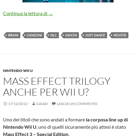
Just Dance 4: i DLC usciti sin ora
Continua la lettura di
→
BRANI
CANZONI
DLC
GIOCHI
JUST DANCE
NOVITÀ
NINTENDO WII U
MASS EFFECT TRILOGY
ANCHE PER WII U?
17/12/2012
GAIAD
LASCIA UN COMMENTO
Uno dei titoli che sono andati a formare
la corposa line up di
Nintendo Wii U
, uno di quelli sicuramente più attesi è stato
Mass Effect 3 – Special Edition
.