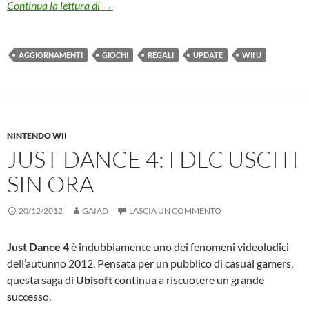
WiiU: l’aggiornamento sotto l’albero!
Continua la lettura di
→
AGGIORNAMENTI
GIOCHI
REGALI
UPDATE
WII U
NINTENDO WII
JUST DANCE 4: I DLC USCITI
SIN ORA
20/12/2012
GAIAD
LASCIA UN COMMENTO
Just Dance 4
è indubbiamente uno dei fenomeni videoludici
dell’autunno 2012. Pensata per un pubblico di casual gamers,
questa saga di
Ubisoft
continua a riscuotere un grande
successo.