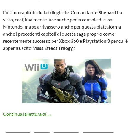
L’ultimo capitolo della trilogia del Comandante
Shepard
ha
visto, così, finalmente luce anche per la console di casa
Nintendo: ma se arrivassero anche per questa piattaforma
anche i precedenti capitoli di questa saga proprio com’è
recentemente successo per Xbox 360 e Playstation 3 per cui è
appena uscito
Mass Effect Trilogy?
Mass Effect Trilogy anche per Wii U?
Continua la lettura di
→