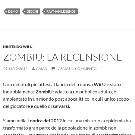
DEMO
GIOCHI
RAYMAN LEGENDS
NINTENDO WII U
ZOMBIU: LA RECENSIONE
11/12/2012
GAIAD
LASCIA UN COMMENTO
Uno dei titoli più attesi al lancio della nuova
Wii U
è stato
indubbiamente
ZombiU
: adatto a un pubblico adulto, è
ambientato in un mondo post apocalittico in cui l’unico scopo
del giocatore è quello di
salvarsi
.
Siamo nella
Londra del 2012
in cui una misteriosa epidemia ha
trasformato gran parte della popolazione in zombi: non
aspettatevi una trama profonda, con tanto di caratterizzazione