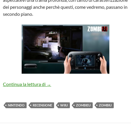
dei personaggi anche perchè questi, come vedremo, passano in
secondo piano.
ZombiU: la recensione
Continua la lettura di
→
NINTENDO
RECENSIONE
WIIU
ZOMBIEU
ZOMBIU