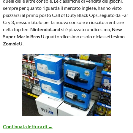
quelli delle altre console. Le classifiche di vendita dei
giochi
,
sempre per quanto riguarda il mercato inglese, hanno visto
piazzarsi al primo posto Call of Duty Black Ops, seguito da Far
Cry 3, nessun titolo per la nuova console è riuscito a entrare
nella top ten.
NintendoLand
si è piazzato undicesimo,
New
Super Mario Bros U
quattordicesimo e solo diciassettesimo
ZombieU
.
Wii U: le vendite stanno andando come 
Continua la lettura di
→