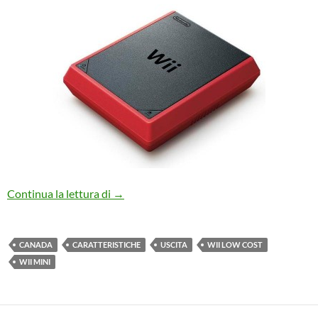
Wii Mini: da oggi in Canada, tutti i dettagli
Continua la lettura di
→
CANADA
CARATTERISTICHE
USCITA
WII LOW COST
WII MINI