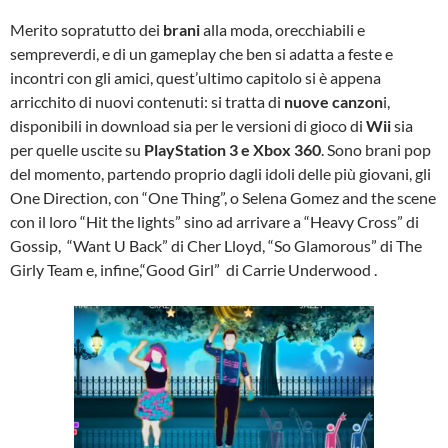
Merito sopratutto dei
brani
alla moda, orecchiabili e
sempreverdi, e di un gameplay che ben si adatta a feste e
incontri con gli amici, quest’ultimo capitolo si è appena
arricchito di nuovi contenuti: si tratta di
nuove canzon
i,
disponibili in download sia per le versioni di gioco di
Wii
sia
per quelle uscite su
PlayStation 3 e Xbox 360
. Sono brani pop
del momento, partendo proprio dagli idoli delle più giovani, gli
One Direction, con “One Thing”, o Selena Gomez and the scene
con il loro “Hit the lights” sino ad arrivare a “Heavy Cross” di
Gossip, “Want U Back” di Cher Lloyd, “So Glamorous” di The
Girly Team e, infine,“Good Girl” di Carrie Underwood .