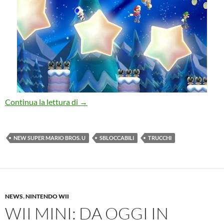
Trucchi di New Super Mario Bros. U
Continua la lettura di
→
NEW SUPER MARIO BROS. U
SBLOCCABILI
TRUCCHI
NEWS
,
NINTENDO WII
WII MINI: DA OGGI IN