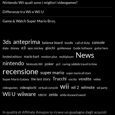
Nintendo Wii quali sono i migliori videogames?
Differenze tra Wii e Wii U
Game & Watch Super Mario Bros.
anteprima
3ds
console
balance board
call of duty
bundle
e3
giochi
data
disney
epic mickey
goldeneye
Guide Software
guitar hero
News
mario kart
limited edition
motion plus
multiplayer
nintendo
poker
Nintendo Wii
ps3
raving rabbids travel in time
recensione
super mario
super mario all stars
Trucchi
vendite
the last story
Super Mario Galaxy
uscita
video
wii
wiimote
wii 2
videogiochi
virtual console
videogames
wii party
Wii U
wiiware
zelda
XBOX
zelda skyward sword
In qualità di Affiliato Amazon io ricevo un guadagno dagli acquisti