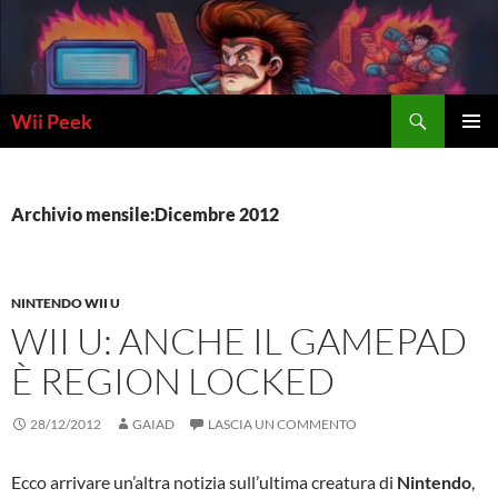
Vai
al
contenuto
Cerca
Wii Peek
MENU
PRINCI
Archivio mensile:Dicembre 2012
NINTENDO WII U
WII U: ANCHE IL GAMEPAD
È REGION LOCKED
28/12/2012
GAIAD
LASCIA UN COMMENTO
Ecco arrivare un’altra notizia sull’ultima creatura di
Nintendo
,