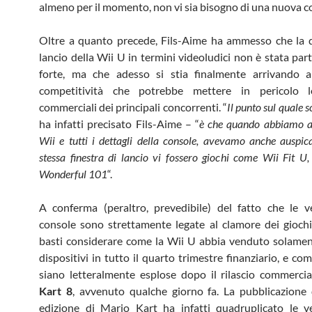
almeno per il momento, non vi sia bisogno di una nuova c
Oltre a quanto precede, Fils-Aime ha ammesso che la 
lancio della Wii U in termini videoludici non è stata par
forte, ma che adesso si stia finalmente arrivando 
competitività che potrebbe mettere in pericolo l
commerciali dei principali concorrenti. “
Il punto sul quale 
ha infatti precisato Fils-Aime – “
è che quando abbiamo a
Wii e tutti i dettagli della console, avevamo anche auspic
stessa finestra di lancio vi fossero giochi come Wii Fit U
Wonderful 101
“.
A conferma (peraltro, prevedibile) del fatto che le v
console sono strettamente legate al clamore dei giochi
basti considerare come la Wii U abbia venduto solame
dispositivi in tutto il quarto trimestre finanziario, e co
siano letteralmente esplose dopo il rilascio commerci
Kart 8
, avvenuto qualche giorno fa. La pubblicazione
edizione di Mario Kart ha infatti quadruplicato le v