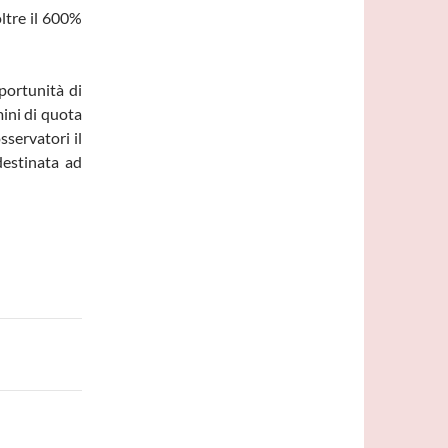
oltre il 600%
portunità di
mini di quota
servatori il
destinata ad