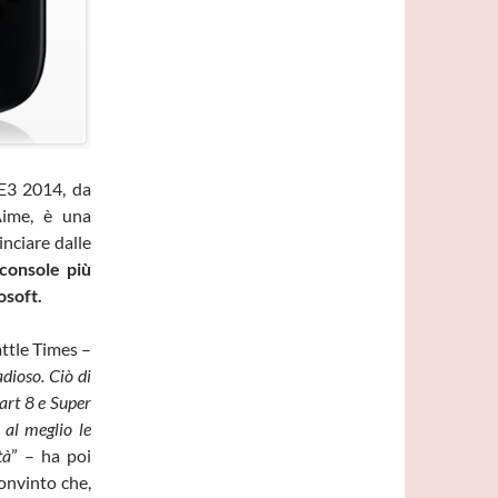
 E3 2014, da
Aime, è una
inciare dalle
console più
osoft.
attle Times –
dioso. Ciò di
art 8 e Super
al meglio le
tà
” – ha poi
convinto che,