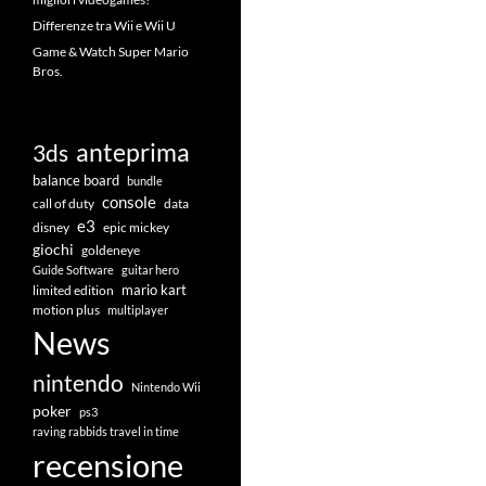
Differenze tra Wii e Wii U
Game & Watch Super Mario
Bros.
anteprima
3ds
balance board
bundle
console
call of duty
data
e3
disney
epic mickey
giochi
goldeneye
Guide Software
guitar hero
mario kart
limited edition
motion plus
multiplayer
News
nintendo
Nintendo Wii
poker
ps3
raving rabbids travel in time
recensione