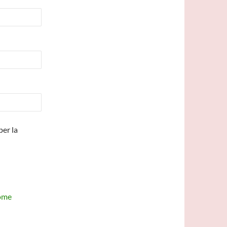
per la
come