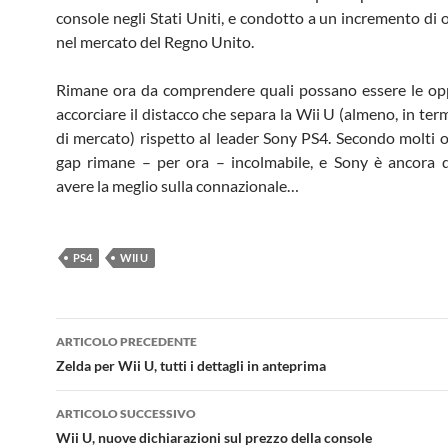
console negli Stati Uniti, e condotto a un incremento di 
nel mercato del Regno Unito.
Rimane ora da comprendere quali possano essere le op
accorciare il distacco che separa la Wii U (almeno, in ter
di mercato) rispetto al leader Sony PS4. Secondo molti os
gap rimane – per ora – incolmabile, e Sony è ancora 
avere la meglio sulla connazionale…
PS4
WII U
Navigazione
ARTICOLO PRECEDENTE
articolo
Zelda per Wii U, tutti i dettagli in anteprima
ARTICOLO SUCCESSIVO
Wii U, nuove dichiarazioni sul prezzo della console