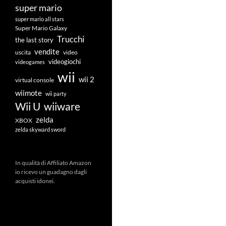
super mario
super mario all stars
Super Mario Galaxy
Trucchi
the last story
vendite
uscita
video
videogiochi
videogames
wii
wii 2
virtual console
wiimote
wii party
Wii U
wiiware
zelda
XBOX
zelda skyward sword
In qualità di Affiliato Amazon
io ricevo un guadagno dagli
acquisti idonei.