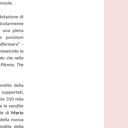
onsole.
dotazione di
ticolarmente
a una piena
e posizioni
soffermarsi
” –
nnunciato la
ato che nella
, Pikmin, The
endite della
 supportati,
nte 310 mila
me le vendite
ale di
Mario
 della nuova
endite della