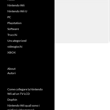
Nintendo Wii
Nintendo Wii U
PC
Playstation
Software
Trucchi
Uncategorized
videogiochi
XBOX
About
Autori
Come collegare la Nintendo
Wii ad un TV LCD
Dophin
Nintendo Wii quali sono i
migliori videogames?