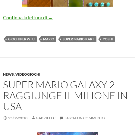
Mario e Zelda presto con nuovi giochi su 
Continua la lettura di
→
GIOCHI PER WIIU
MARIO
SUPER MARIO KART
YOSHI
NEWS
,
VIDEOGIOCHI
SUPER MARIO GALAXY 2
RAGGIUNGE IL MILIONE IN
USA
25/06/2010
GABRIELEC
LASCIA UN COMMENTO