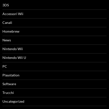
3DS
Accessori Wii
Canali
Homebrew
News
Nintendo Wii
Nintendo Wii U
PC
Playstation
Software
Trucchi
Uncategorized