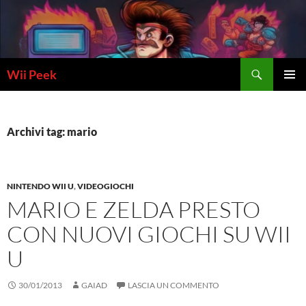
Vai
al
contenuto
Cerca
Wii Peek
MENU
PRINCI
Archivi tag: mario
NINTENDO WII U
,
VIDEOGIOCHI
MARIO E ZELDA PRESTO
CON NUOVI GIOCHI SU WII
U
30/01/2013
GAIAD
LASCIA UN COMMENTO