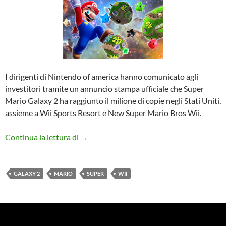
I dirigenti di Nintendo of america hanno comunicato agli
investitori tramite un annuncio stampa ufficiale che Super
Mario Galaxy 2 ha raggiunto il milione di copie negli Stati Uniti,
assieme a Wii Sports Resort e New Super Mario Bros Wii.
Super Mario Galaxy 2 raggiunge il milione
Continua la lettura di
→
GALAXY 2
MARIO
SUPER
WII