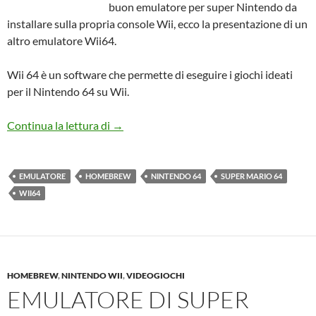
buon emulatore per super Nintendo da
installare sulla propria console Wii, ecco la presentazione di un
altro emulatore Wii64.
Wii 64 è un software che permette di eseguire i giochi ideati
per il Nintendo 64 su Wii.
Emulatore di Nintendo 64 per Wii
Continua la lettura di
→
EMULATORE
HOMEBREW
NINTENDO 64
SUPER MARIO 64
WII64
HOMEBREW
,
NINTENDO WII
,
VIDEOGIOCHI
EMULATORE DI SUPER