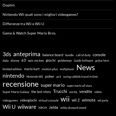
Dophin
Nintendo Wii quali sono i migliori videogames?
Differenze tra Wii e Wii U
Game & Watch Super Mario Bros.
anteprima
3ds
console
balance board
call of duty
bundle
e3
giochi
data
disney
epic mickey
goldeneye
Guide Software
guitar hero
News
mario kart
limited edition
motion plus
multiplayer
nintendo
poker
Nintendo Wii
ps3
raving rabbids travel in time
recensione
super mario
super mario all stars
Trucchi
vendite
the last story
Super Mario Galaxy
uscita
video
wii
wiimote
wii 2
videogiochi
virtual console
videogames
wii party
Wii U
wiiware
zelda
XBOX
zelda skyward sword