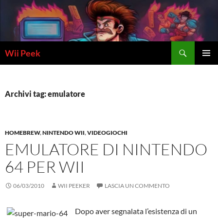
Vai
al
contenuto
Cerca
Wii Peek
MENU
PRINCI
Archivi tag: emulatore
HOMEBREW
,
NINTENDO WII
,
VIDEOGIOCHI
EMULATORE DI NINTENDO
64 PER WII
06/03/2010
WII PEEKER
LASCIA UN COMMENTO
Dopo aver segnalata l’esistenza di un