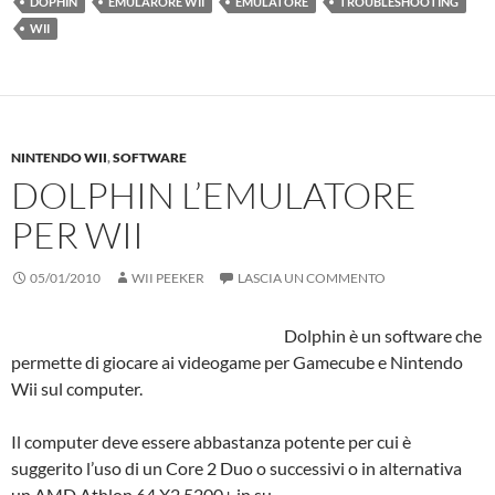
DOPHIN
EMULARORE WII
EMULATORE
TROUBLESHOOTING
WII
NINTENDO WII
,
SOFTWARE
DOLPHIN L’EMULATORE
PER WII
05/01/2010
WII PEEKER
LASCIA UN COMMENTO
Dolphin è un software che
permette di giocare ai videogame per Gamecube e Nintendo
Wii sul computer.
Il computer deve essere abbastanza potente per cui è
suggerito l’uso di un Core 2 Duo o successivi o in alternativa
un AMD Athlon 64 X2 5200+ in su.