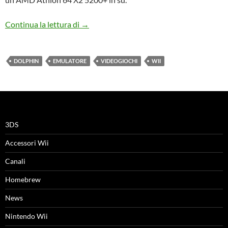
Dolphin l’emulatore per Wii
Continua la lettura di
→
DOLPHIN
EMULATORE
VIDEOGIOCHI
WII
3DS
Accessori Wii
Canali
Homebrew
News
Nintendo Wii