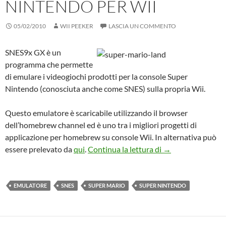
NINTENDO PER WII
05/02/2010
WII PEEKER
LASCIA UN COMMENTO
SNES9x GX è un
programma che permette
di emulare i videogiochi prodotti per la console Super
Nintendo (conosciuta anche come SNES) sulla propria Wii.
Questo emulatore è scaricabile utilizzando il browser
dell’homebrew channel ed è uno tra i migliori progetti di
applicazione per homebrew su console Wii. In alternativa può
Emulatore di Supe
essere prelevato da
qui
.
Continua la lettura di
→
EMULATORE
SNES
SUPER MARIO
SUPER NINTENDO