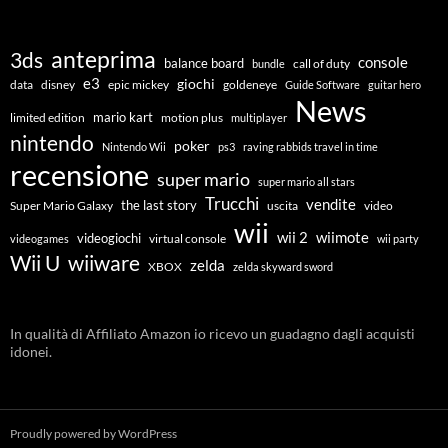
anteprima
3ds
console
balance board
call of duty
bundle
e3
giochi
data
disney
epic mickey
goldeneye
Guide Software
guitar hero
News
mario kart
limited edition
motion plus
multiplayer
nintendo
poker
Nintendo Wii
ps3
raving rabbids travel in time
recensione
super mario
super mario all stars
Trucchi
vendite
the last story
Super Mario Galaxy
uscita
video
wii
wiimote
wii 2
videogiochi
virtual console
videogames
wii party
Wii U
wiiware
zelda
XBOX
zelda skyward sword
In qualità di Affiliato Amazon io ricevo un guadagno dagli acquisti
idonei.
Proudly powered by WordPress