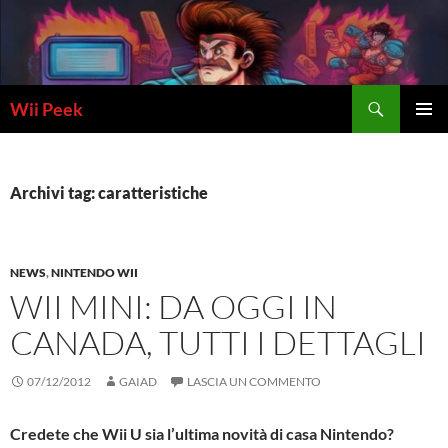
Vai
al
contenuto
Cerca
Wii Peek
MENU
PRINCI
Archivi tag: caratteristiche
NEWS
,
NINTENDO WII
WII MINI: DA OGGI IN
CANADA, TUTTI I DETTAGLI
07/12/2012
GAIAD
LASCIA UN COMMENTO
Credete che Wii U sia l’ultima novità di casa Nintendo?