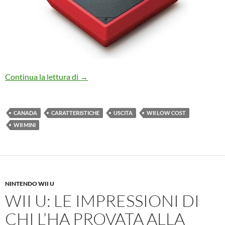
Wii Mini: da oggi in Canada, tutti i dettagli
Continua la lettura di
→
CANADA
CARATTERISTICHE
USCITA
WII LOW COST
WII MINI
NINTENDO WII U
WII U: LE IMPRESSIONI DI
CHI L’HA PROVATA ALLA