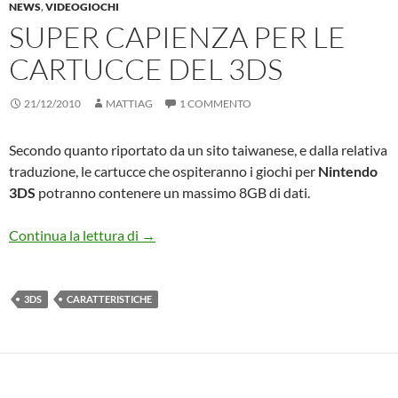
NEWS
,
VIDEOGIOCHI
SUPER CAPIENZA PER LE
CARTUCCE DEL 3DS
21/12/2010
MATTIAG
1 COMMENTO
Secondo quanto riportato da un sito taiwanese, e dalla relativa
traduzione, le cartucce che ospiteranno i giochi per
Nintendo
3DS
potranno contenere un massimo 8GB di dati.
Super capienza per le cartucce del 3DS
Continua la lettura di
→
3DS
CARATTERISTICHE