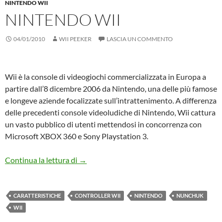
NINTENDO WII
NINTENDO WII
04/01/2010
WII PEEKER
LASCIA UN COMMENTO
Wii è la console di videogiochi commercializzata in Europa a
partire dall’8 dicembre 2006 da Nintendo, una delle più famose
e longeve aziende focalizzate sull’intrattenimento. A differenza
delle precedenti console videoludiche di Nintendo, Wii cattura
un vasto pubblico di utenti mettendosi in concorrenza con
Microsoft XBOX 360 e Sony Playstation 3.
Nintendo Wii
Continua la lettura di
→
CARATTERISTICHE
CONTROLLER WII
NINTENDO
NUNCHUK
WII