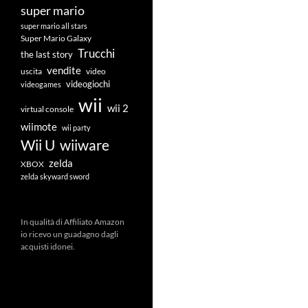
super mario
super mario all stars
Super Mario Galaxy
Trucchi
the last story
vendite
uscita
video
videogiochi
videogames
wii
wii 2
virtual console
wiimote
wii party
Wii U
wiiware
zelda
XBOX
zelda skyward sword
In qualità di Affiliato Amazon
io ricevo un guadagno dagli
acquisti idonei.