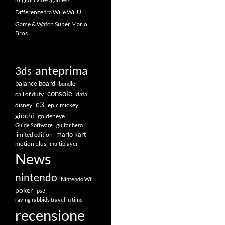
Differenze tra Wii e Wii U
Game & Watch Super Mario
Bros.
anteprima
3ds
balance board
bundle
console
call of duty
data
e3
disney
epic mickey
giochi
goldeneye
Guide Software
guitar hero
mario kart
limited edition
motion plus
multiplayer
News
nintendo
Nintendo Wii
poker
ps3
raving rabbids travel in time
recensione