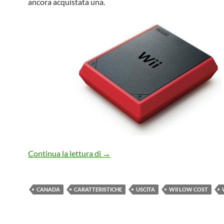
ancora acquistata una.
Wii Mini: da oggi in Canada, tutti i d
Continua la lettura di
→
CANADA
CARATTERISTICHE
USCITA
WII LOW COST