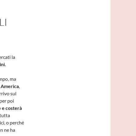
LI
rcati la
ni.
empo, ma
f America
,
rivo sul
per poi
 e costerà
tutta
ci, o perché
on ne ha