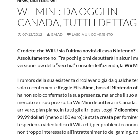
NEWS
,
NINTENDO WII
WII MINI: DA OGGI IN
CANADA, TUTTI I DETTAG
07/12/2012
GAIAD
LASCIA UN COMMENTO
Credete che Wii U sia l’ultima novità di casa Nintendo?
Assolutamente no! Tra pochi giorni debutterà in alcuni me
versione low della “vecchia” console dell’azienda, la
Wii Mi
I rumors della sua esistenza circolavano già da qualche t
solo recentemente
Reggie Fils-Aime, boss di Nintendo o
ha non solo confermato la sua presenza, ma anche il suo ar
mercato e il suo prezzo. La Wii Mini debutterà in Canada, 
arrivare, pian piano, in tutti gli altri paesi, oggi,
7 dicembre
99,99 dollari
(meno di 80 euro): è stata creata per fornire 
l’esperienza videoludica di Wii a chi, per problemi economi
non troppo interessato all’intrattenimento del gaming, n