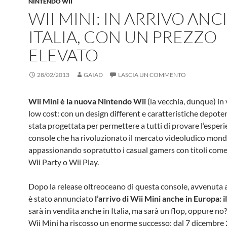
NINTENDO WII
WII MINI: IN ARRIVO ANC
ITALIA, CON UN PREZZO
ELEVATO
28/02/2013
GAIAD
LASCIA UN COMMENTO
Wii Mini è la nuova Nintendo Wii
(la vecchia, dunque) in
low cost: con un design different e caratteristiche depoten
stata progettata per permettere a tutti di provare l’esperi
console che ha rivoluzionato il mercato videoludico mondi
appassionando sopratutto i casual gamers con titoli come
Wii Party o Wii Play.
Dopo la release oltreoceano di questa console, avvenuta a
è stato annunciato
l’arrivo di Wii Mini anche in Europa: 
sarà in vendita anche in Italia, ma sarà un flop, oppure no
Wii Mini ha riscosso un enorme successo: dal 7 dicembre 