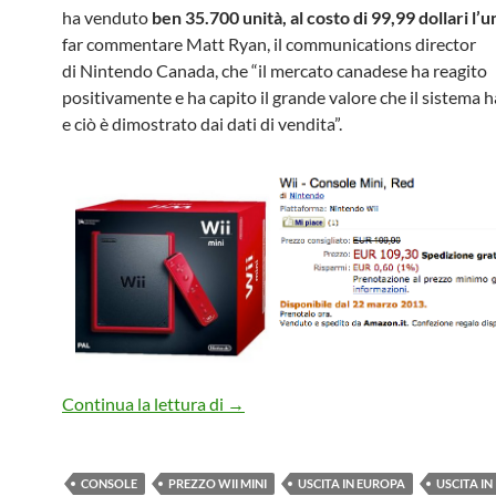
ha venduto
ben 35.700 unità, al costo di 99,99 dollari l’u
far commentare Matt Ryan, il communications director
di Nintendo Canada, che “il mercato canadese ha reagito
positivamente e ha capito il grande valore che il sistema ha
e ciò è dimostrato dai dati di vendita”.
Wii Mini: in arrivo anche in Italia, 
Continua la lettura di
→
CONSOLE
PREZZO WII MINI
USCITA IN EUROPA
USCITA IN