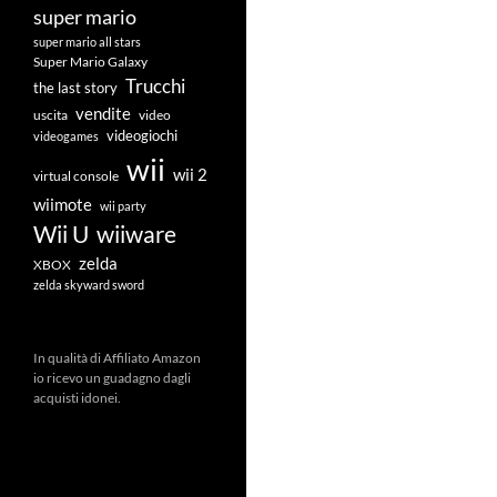
super mario
super mario all stars
Super Mario Galaxy
Trucchi
the last story
vendite
uscita
video
videogiochi
videogames
wii
wii 2
virtual console
wiimote
wii party
Wii U
wiiware
zelda
XBOX
zelda skyward sword
In qualità di Affiliato Amazon
io ricevo un guadagno dagli
acquisti idonei.