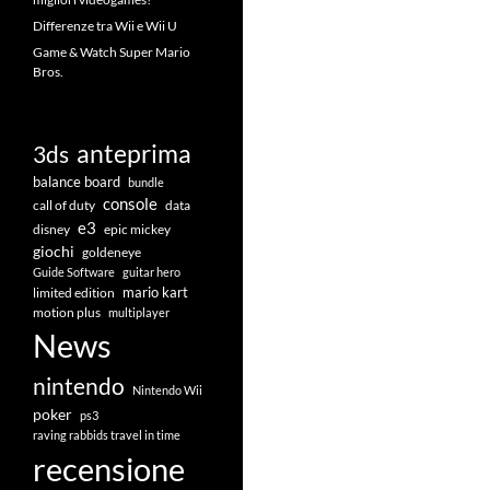
Differenze tra Wii e Wii U
Game & Watch Super Mario
Bros.
anteprima
3ds
balance board
bundle
console
call of duty
data
e3
disney
epic mickey
giochi
goldeneye
Guide Software
guitar hero
mario kart
limited edition
motion plus
multiplayer
News
nintendo
Nintendo Wii
poker
ps3
raving rabbids travel in time
recensione