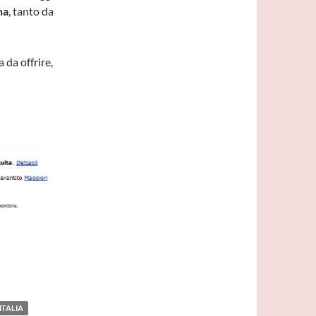
na
, tanto da
 da offrire,
con un prezzo elevato
 ITALIA