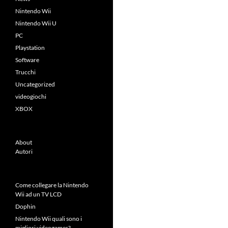
Nintendo Wii
Nintendo Wii U
PC
Playstation
Software
Trucchi
Uncategorized
videogiochi
XBOX
About
Autori
Come collegare la Nintendo
Wii ad un TV LCD
Dophin
Nintendo Wii quali sono i
migliori videogames?