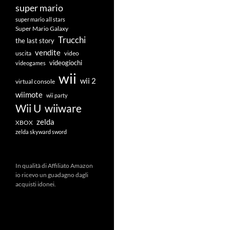
super mario
super mario all stars
Super Mario Galaxy
Trucchi
the last story
vendite
uscita
video
videogiochi
videogames
wii
wii 2
virtual console
wiimote
wii party
Wii U
wiiware
zelda
XBOX
zelda skyward sword
In qualità di Affiliato Amazon
io ricevo un guadagno dagli
acquisti idonei.