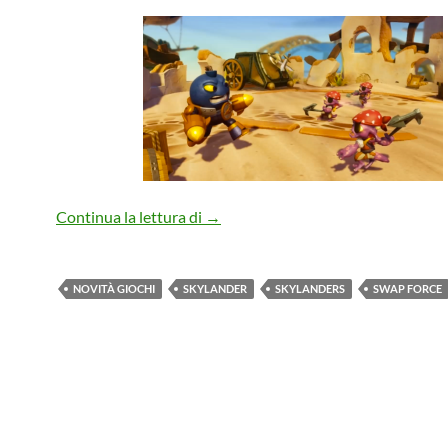
Skylanders: Swap Force, in arrivo su
Continua la lettura di
→
NOVITÀ GIOCHI
SKYLANDER
SKYLANDERS
SWAP FORCE