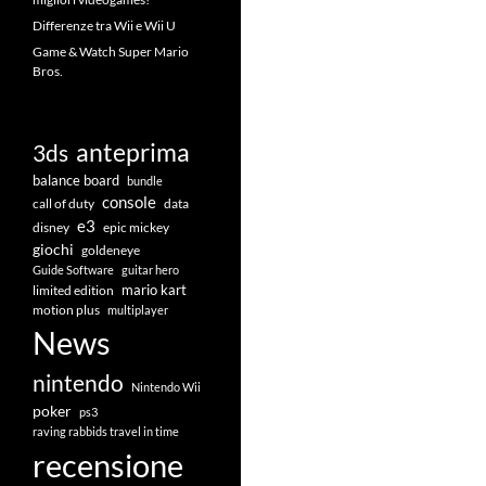
Differenze tra Wii e Wii U
Game & Watch Super Mario
Bros.
anteprima
3ds
balance board
bundle
console
call of duty
data
e3
disney
epic mickey
giochi
goldeneye
Guide Software
guitar hero
mario kart
limited edition
motion plus
multiplayer
News
nintendo
Nintendo Wii
poker
ps3
raving rabbids travel in time
recensione