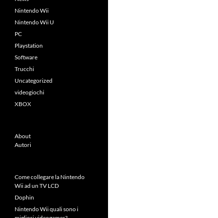
Nintendo Wii
Nintendo Wii U
PC
Playstation
Software
Trucchi
Uncategorized
videogiochi
XBOX
About
Autori
Come collegare la Nintendo
Wii ad un TV LCD
Dophin
Nintendo Wii quali sono i
migliori videogames?