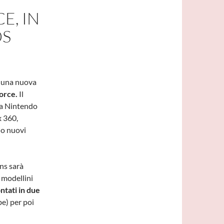
E, IN
DS
n una nuova
orce.
Il
asa Nintendo
x 360,
do nuovi
ons sarà
6 modellini
ntati in due
be) per poi