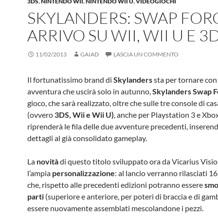
3DS
,
NINTENDO WII
,
NINTENDO WII U
,
VIDEOGIOCHI
SKYLANDERS: SWAP FORC
ARRIVO SU WII, WII U E 3
11/02/2013
GAIAD
LASCIA UN COMMENTO
Il fortunatissimo brand di
Skylanders
sta per tornare co
avventura che uscirà solo in autunno,
Skylanders Swap F
gioco, che sarà realizzato, oltre che sulle tre console di c
(ovvero
3DS, Wii e Wii U)
, anche per Playstation 3 e Xbo
riprenderà le fila delle due avventure precedenti, inseren
dettagli al già consolidato gameplay.
La
novità
di questo titolo sviluppato ora da Vicarius Visi
l’ampia
personalizzazione
: al lancio verranno rilasciati 1
che, rispetto alle precedenti edizioni potranno essere
smo
parti
(superiore e anteriore, per poteri di braccia e di gam
essere nuovamente assemblati mescolandone i pezzi.