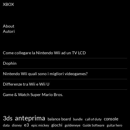
XBOX
About
Autori
Come collegare la Nintendo Wii ad un TV LCD
Dophin
Nintendo Wii quali sono i migliori videogames?
Differenze tra Wii e Wii U
Game & Watch Super Mario Bros.
anteprima
3ds
console
balance board
call of duty
bundle
e3
giochi
data
disney
epic mickey
goldeneye
Guide Software
guitar hero