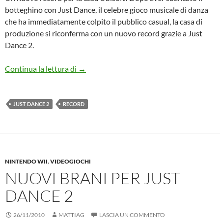
botteghino con Just Dance, il celebre gioco musicale di danza
che ha immediatamente colpito il pubblico casual, la casa di
produzione si riconferma con un nuovo record grazie a Just
Dance 2.
Just Dance 2 stellare!
Continua la lettura di
→
JUST DANCE 2
RECORD
NINTENDO WII
,
VIDEOGIOCHI
NUOVI BRANI PER JUST
DANCE 2
26/11/2010
MATTIAG
LASCIA UN COMMENTO