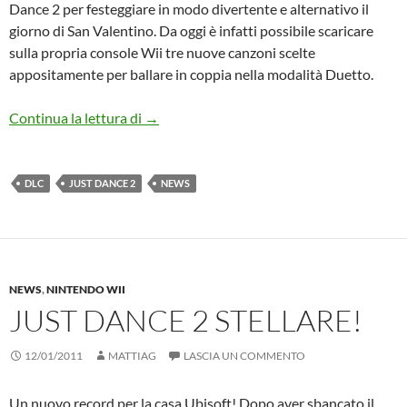
Dance 2 per festeggiare in modo divertente e alternativo il
giorno di San Valentino. Da oggi è infatti possibile scaricare
sulla propria console Wii tre nuove canzoni scelte
appositamente per ballare in coppia nella modalità Duetto.
Nuovi brani per Just dance 2
Continua la lettura di
→
DLC
JUST DANCE 2
NEWS
NEWS
,
NINTENDO WII
JUST DANCE 2 STELLARE!
12/01/2011
MATTIAG
LASCIA UN COMMENTO
Un nuovo record per la casa Ubisoft! Dopo aver sbancato il