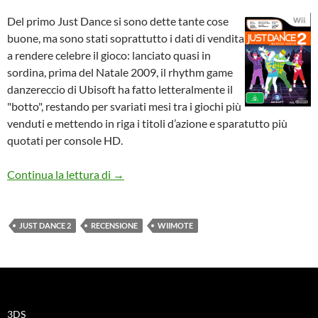
Del primo Just Dance si sono dette tante cose
buone, ma sono stati soprattutto i dati di vendita
a rendere celebre il gioco: lanciato quasi in
sordina, prima del Natale 2009, il rhythm game
danzereccio di Ubisoft ha fatto letteralmente il
"botto", restando per svariati mesi tra i giochi più
venduti e mettendo in riga i titoli d’azione e sparatutto più
quotati per console HD.
Just Dance 2
Continua la lettura di
→
JUST DANCE 2
RECENSIONE
WIIMOTE
3DS