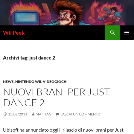
Vai
al
contenuto
Cerca
Wii Peek
MENU
PRINCI
Archivi tag: just dance 2
NEWS
,
NINTENDO WII
,
VIDEOGIOCHI
NUOVI BRANI PER JUST
DANCE 2
15/02/2011
MATTIAG
LASCIA UN COMMENTO
Ubisoft ha annunciato oggi il rilascio di nuovi brani per Just