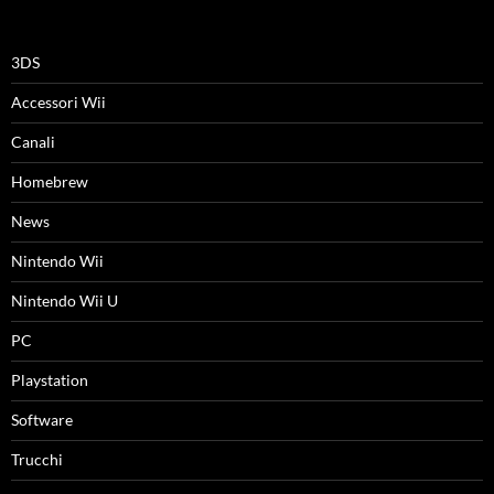
3DS
Accessori Wii
Canali
Homebrew
News
Nintendo Wii
Nintendo Wii U
PC
Playstation
Software
Trucchi