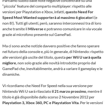
Partiamo subito dalle note negative concentrate su una
“piccola” feature del comparto multiplayer: rispetto alle
versioni per Playstation e Xbox, infatti,
questo Need For
Speed Most Wanted supporterà al massimo 6 giocatori
(e
non 8!). Tutti gli utenti, però, saranno interconnessi tra di loro
anche tramite il
Miiverse
e potranno comunicare in via vocale
grazie al microfono presente sul GamePad.
Ma ci sono anche notizie davvero positive che fanno sperare
nel futuro della console e, più in generale, di Nintendo: rispetto
alle versioni già uscite del titolo, questa
per Wii U sarà quella
migliore
, non solo grazie alle novità introdotte proprio dal
GamePad che, inevitabilmente, andrà a variare il gameplay e le
dinamiche.
Vi ricordiamo che Need For Speed nella sua versione per
Nintendo Wii U sarà rilasciato
il 21 marzo prossimo
, mentre il
titolo è già disponibile dallo scorso 2 Novembre 2012 per
Playstation 3, Xbox 360, PC e Playstation Vita
. Per le versioni