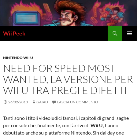
Vai
al
contenuto
Cerca
Wii Peek
MENU
PRINCI
NINTENDO WII U
NEED FOR SPEED MOST
WANTED, LA VERSIONE PER
WII U TRA PREGI E DIFETTI
26/02/2013
GAIAD
LASCIA UN COMMENTO
Tanti sono i titoli videoludici famosi, i capitoli di grandi saghe
per console che, finalmente, con l’arrivo di
Wii U,
hanno
debuttato anche su piattaforme Nintendo. Sin dal day one