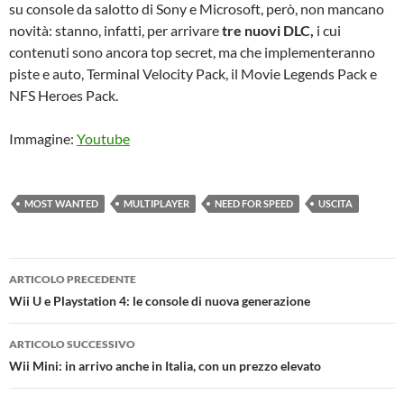
su console da salotto di Sony e Microsoft, però, non mancano
novità: stanno, infatti, per arrivare
tre nuovi DLC,
i cui
contenuti sono ancora top secret, ma che implementeranno
piste e auto, Terminal Velocity Pack, il Movie Legends Pack e
NFS Heroes Pack.
Immagine:
Youtube
MOST WANTED
MULTIPLAYER
NEED FOR SPEED
USCITA
Navigazione
ARTICOLO PRECEDENTE
articolo
Wii U e Playstation 4: le console di nuova generazione
ARTICOLO SUCCESSIVO
Wii Mini: in arrivo anche in Italia, con un prezzo elevato