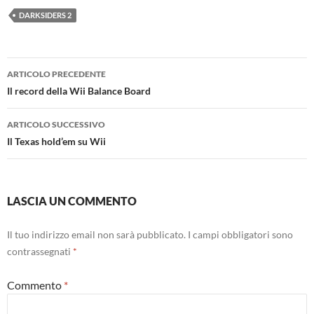
DARKSIDERS 2
Navigazione
ARTICOLO PRECEDENTE
articolo
Il record della Wii Balance Board
ARTICOLO SUCCESSIVO
Il Texas hold’em su Wii
LASCIA UN COMMENTO
Il tuo indirizzo email non sarà pubblicato.
I campi obbligatori sono
contrassegnati
*
Commento
*