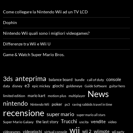
Come collegare la Nintendo Wii ad un TV LCD
Dophin
Nintendo Wii quali sono i migliori videogames?
Differenze tra Wii e Wii U
Game & Watch Super Mario Bros.
anteprima
3ds
console
balance board
call of duty
bundle
e3
giochi
data
disney
epic mickey
goldeneye
Guide Software
guitar hero
News
mario kart
limited edition
motion plus
multiplayer
nintendo
poker
Nintendo Wii
ps3
raving rabbids travel in time
recensione
super mario
super mario all stars
Trucchi
vendite
the last story
Super Mario Galaxy
uscita
video
wii
wiimote
wii 2
videogiochi
virtual console
videogames
wii party