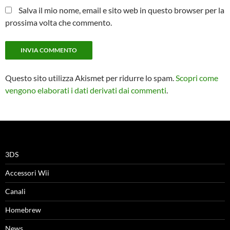
Salva il mio nome, email e sito web in questo browser per la
prossima volta che commento.
Questo sito utilizza Akismet per ridurre lo spam.
Scopri come
vengono elaborati i dati derivati dai commenti
.
3DS
Accessori Wii
Canali
Homebrew
News