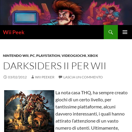
Vai
al
contenuto
Cerca
Wii Peek
MENU
PRINCI
NINTENDO WII
,
PC
,
PLAYSTATION
,
VIDEOGIOCHI
,
XBOX
DARKSIDERS II PER WII
03/02/2012
WII PEEKER
LASCIA UN COMMENTO
La nota casa THQ, ha sempre creato
giochi di un certo livello, per
tantissime piattaforme, alcuni
davvero interessanti, i quali hanno
attirato l’attenzione di un vasto
numero di utenti. Ultimamente,